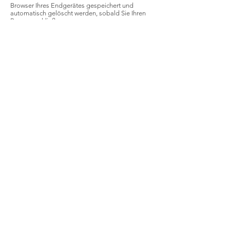
Browser Ihres Endgerätes gespeichert und
automatisch gelöscht werden, sobald Sie Ihren
Browser schließen.
Recht auf Auskunft, Löschung, Sperrung
Sie haben das Recht auf unentgeltliche Auskunft
über Ihre gespeicherten personenbezogenen
Daten, deren Herkunft und Empfänger und den
Zweck der Datenverarbeitung sowie ein Recht auf
Berichtigung, Sperrung oder Löschung dieser
Daten soweit diese uns bekannt sind.
Hierzu, sowie zu weiteren Fragen zum Thema
personenbezogene Daten, können Sie sich
jederzeit unter der im Impressum angegebenen
Adresse an mich wenden. Sie haben zu jeder Zeit
das Recht sich bei einer Aufsichtsbehörde zu
beschweren, falls Sie der Auffassung sind, dass
wir gegen die Datenschutzverordnung verstoße.
Quelle: Datenschutz.org